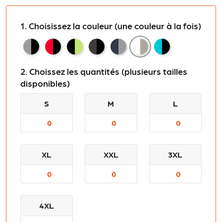
1. Choisissez la couleur (une couleur à la fois)
Silver / Black
Red / Black
Black / Lime
Dark Grey / Black
Navy / Silver
White / Silver
Lagoon / Black
2. Choissez les quantités (plusieurs tailles
disponibles)
S
M
L
XL
XXL
3XL
4XL