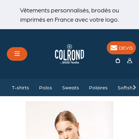
Vêtements personnalisés, brodés ou
imprimés en France avec votre logo.
DEVIS
%
T-shirts
Polos
Sweats
Polaires
Softshell