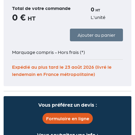
Total de votre commande
0
HT
0 €
L'unité
HT
Ajouter au panier
Marquage compris - Hors frais (*)
Expédié au plus tard le 23 août 2026 (livré le
lendemain en France métropolitaine)
Vous préférez un devis :
Formulaire en ligne
Vous souhaitez une info :