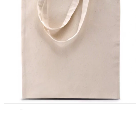
KI0288
Sac shopping en coton...
130 g/m²
Coton