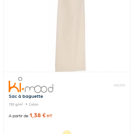
KI0265
Sac à baguette
130 g/m²
Coton
1,38 €
A partir de
HT