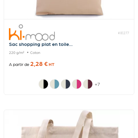
KI0277
Sac shopping plat en toile...
220 g/m²
Coton
2,28 €
A partir de
HT
+7